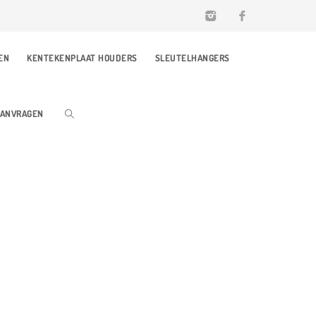
EN
KENTEKENPLAAT HOUDERS
SLEUTELHANGERS
AANVRAGEN
NGERS BEDRUKKEN MET JOUW LOGO!
WINTER