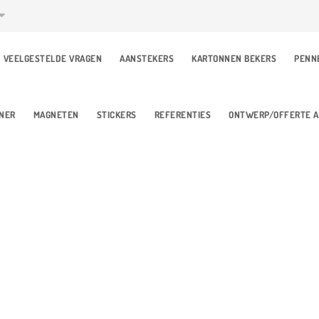
VEELGESTELDE VRAGEN
AANSTEKERS
KARTONNEN BEKERS
PENN
Sleutelhangers
NER
MAGNETEN
STICKERS
REFERENTIES
ONTWERP/OFFERTE 