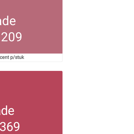
ade
 209
ent p/stuk
ade
 369