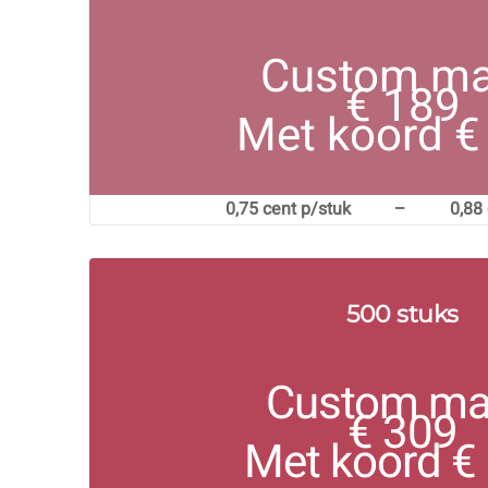
Custom m
€ 189
Met koord €
0,75 cent p/stuk – 0,88 c
500 stuks
Custom m
€ 309
Met koord €