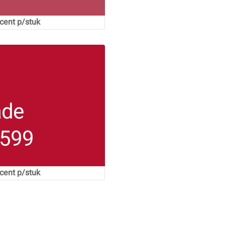
ent p/stuk
ade
 599
ent p/stuk