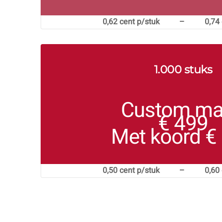
0,62 cent p/stuk – 0,74 c
1.000 stuks
Custom m
€ 499
Met koord €
0,50 cent p/stuk – 0,60 c