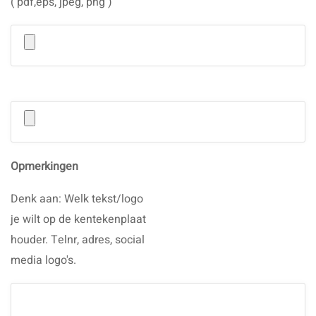
( pdf,eps, jpeg, png )
Opmerkingen
Denk aan: Welk tekst/logo
je wilt op de kentekenplaat
houder. Telnr, adres, social
media logo's.