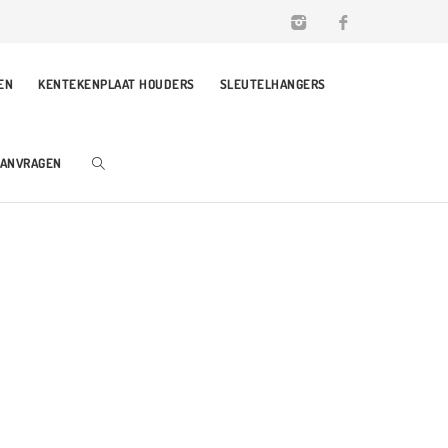
EN
KENTEKENPLAAT HOUDERS
SLEUTELHANGERS
AANVRAGEN
RUKKEN MET JOUW LOGO!
GEURHANGER AUTO