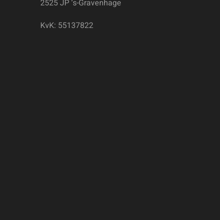
2525 JP ‘s-Gravenhage
KvK: 55137822