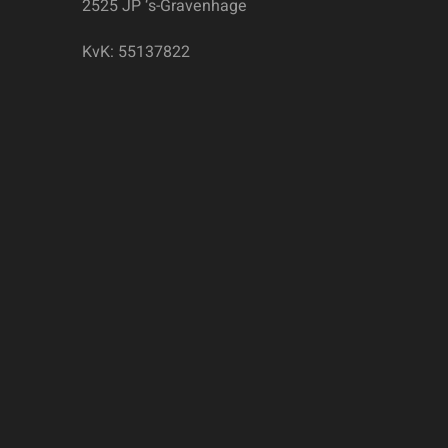
2525 JP ‘s-Gravenhage
KvK: 55137822