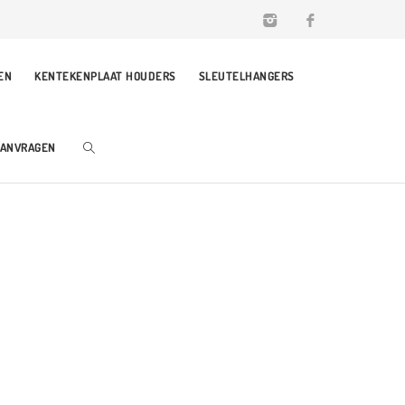
EN
KENTEKENPLAAT HOUDERS
SLEUTELHANGERS
AANVRAGEN
GEURHANGERS BEDRUKKEN MET JOUW LOGO!
BEDRUKTE AUTO GEUR MET LOGO