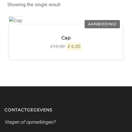
Showing the single result
AANBIEDING!
Cap
£
10.00
£
6.00
OORSPRONKELIJKE
HUIDIGE
PRIJS
PRIJS
WAS:
IS:
£10.00.
£6.00.
CONTACTGEGEVENS
Vragen of opmerkingen?